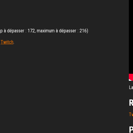
ap à dépasser : 172, maximum à dépasser : 216)
r
Twitch
.
La
R
T
P