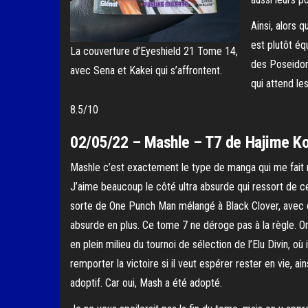
Ainsi, alors 
est plutôt éq
La couverture d’Eyeshield 21 Tome 14,
des Poseidons
avec Sena et Kakei qui s’affrontent.
qui attend l
8.5/10
02/05/22 – Mashle – T7 de Hajime 
Mashle c’est exactement le type de manga qui me fait m
J’aime beaucoup le côté ultra absurde qui ressort de 
sorte de One Punch Man mélangé à Black Clover, avec 
absurde en plus. Ce tome 7 ne déroge pas à la règle. O
en plein milieu du tournoi de sélection de l’Elu Divin, où
remporter la victoire si il veut espérer rester en vie, ai
adoptif. Car oui, Mash a été adopté.