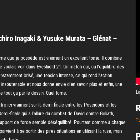
chiro Inagaki & Yusuke Murata – Glénat –
ome que je possède est vraiment un excellent tome. Il combine
e voulais voir dans Eyeshield 21. Un match dur, ou l’équilibre des
nstamment brisé, une tension intense, ce qui rend l’action
insoutenable et nous donne envie d’en savoir plus et enfin, une
La
de tout ça par le dessin. Quel tome.
re ici vraiment sur la demi finale entre les Poseidons et les
R
Demi-finale qui a l’allure du combat de David contre Goliath,
T
 rapport de force semble déséquilibré. Pourtant comme à chaque
arvient à se sortir des pires situations en utilisant la ruse, mais
P
ints forts.