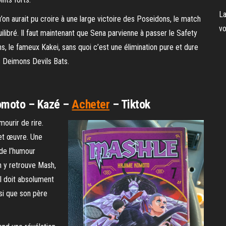
La
qu’on aurait pu croire à une large victoire des Poseidons, le match
vo
uilibré. Il faut maintenant que Sena parvienne à passer le Safety
, le fameux Kakei, sans quoi c’est une élimination pure et dure
es Deimons Devils Bats.
Komoto – Kazé –
Acheter
– Tiktok
ourir de rire.
cet œuvre. Une
de l’humour
n y retrouve Mash,
 il doit absolument
nsi que son père