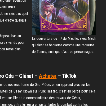
end une révélation
nvenu, mais
Je ne sais pas quel
isque d’être quelque
Chapeau bas au
La couverture du T7 de Mashle, avec Mash
assez variés pour
qui tient sa baguette comme une raquette
 bon tome d’un
de Tennis, ainsi que d’autres personnages.
iro Oda – Glénat –
Acheter
– TikTok
s ce nouveau tome de One Pièce, on en apprend plus sur les
ivités de Cesar Clown sur Punk Hazard. C’est en partie pour cela
il est sur l’île et le commanditaire des travaux de César,
lamingo, entre lui aussi en piste. Entre le combat contre les