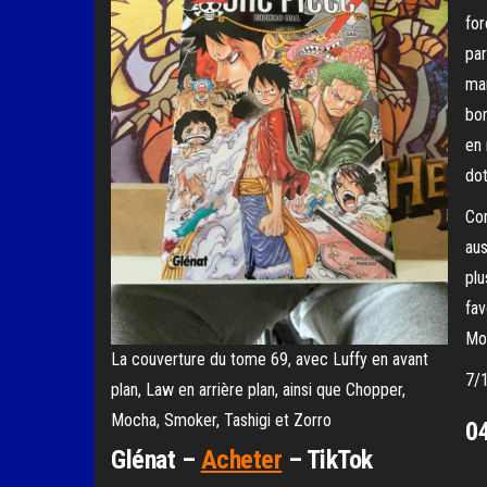
for
par
mar
bon
en 
dot
Com
aus
plu
fav
Mo
La couverture du tome 69, avec Luffy en avant
7/
plan, Law en arrière plan, ainsi que Chopper,
Mocha, Smoker, Tashigi et Zorro
04
Glénat –
Acheter
– TikTok