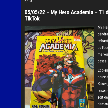
8/10
05/05/22 – My Hero Academia – T1 d
TikTok
My Hero
généra
réfract
eu l’o
me voi
passé
Et bie
pousse
Kaisen,
raison 
soit d
demand