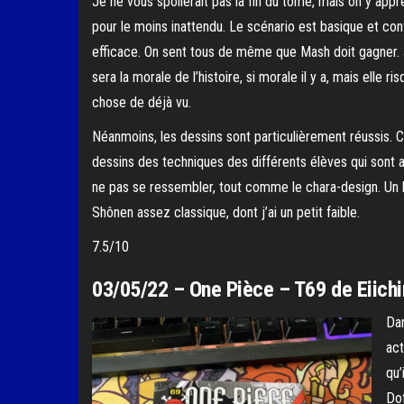
Je ne vous spoilerait pas la fin du tome, mais on y appr
pour le moins inattendu. Le scénario est basique et co
efficace. On sent tous de même que Mash doit gagner. 
sera la morale de l’histoire, si morale il y a, mais elle r
chose de déjà vu.
Néanmoins, les dessins sont particulièrement réussis. 
dessins des techniques des différents élèves qui sont 
ne pas se ressembler, tout comme le chara-design. Un
Shônen assez classique, dont j’ai un petit faible.
7.5/10
03/05/22 – One Pièce – T69 de Eiich
Dan
act
qu’
Dof