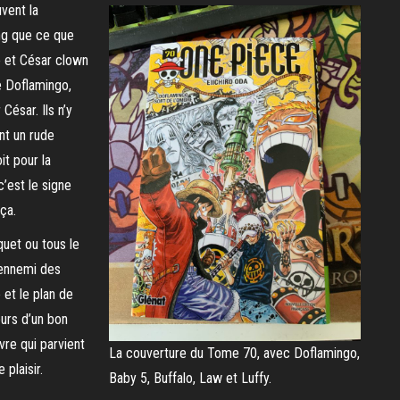
vent la
ong que ce que
ue et César clown
e Doflamingo,
 César. Ils n’y
ont un rude
it pour la
’est le signe
 ça.
quet ou tous le
 ennemi des
et le plan de
ours d’un bon
re qui parvient
La couverture du Tome 70, avec Doflamingo,
plaisir.
Baby 5, Buffalo, Law et Luffy.