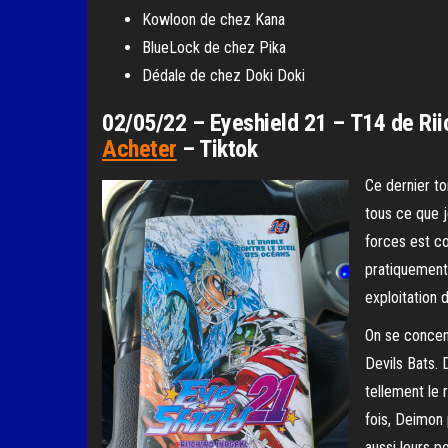
Kowloon de chez Kana
BlueLock de chez Pika
Dédale de chez Doki Doki
02/05/22 – Eyeshield 21 – T14 de Rii
Acheter
– Tiktok
Ce dernier t
tous ce que j
forces est co
pratiquement 
exploitation 
On se concent
Devils Bats. 
tellement le
fois, Deimon p
aussi leurs po