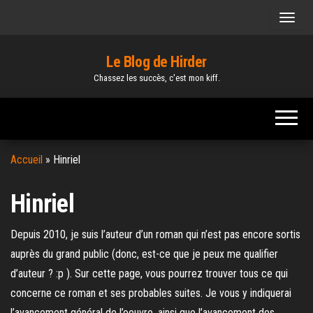
Skip
to
the
Le Blog de Hirder
content
Chassez les succès, c'est mon kiff.
Accueil
»
Hinriel
Hinriel
Depuis 2010, je suis l’auteur d’un roman qui n’est pas encore sortis
auprès du grand public (donc, est-ce que je peux me qualifier
d’auteur ? :p ). Sur cette page, vous pourrez trouver tous ce qui
concerne ce roman et ses probables suites. Je vous y indiquerai
l’avancement général de l’oeuvre, ainsi que l’avancement des